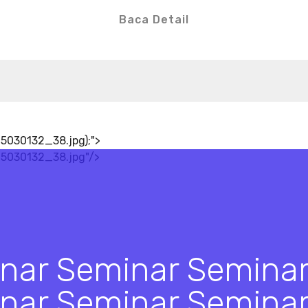
Baca Detail
5030132_38.jpg);">
15030132_38.jpg"/>
nar Seminar Semina
nar Seminar Semina