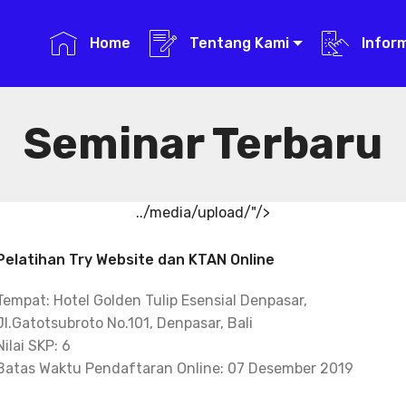
Home
Tentang Kami
Infor
Seminar Terbaru
../media/upload/"/>
Pelatihan Try Website dan KTAN Online
Tempat: Hotel Golden Tulip Esensial Denpasar,
Jl.Gatotsubroto No.101, Denpasar, Bali
Nilai SKP: 6
Batas Waktu Pendaftaran Online: 07 Desember 2019