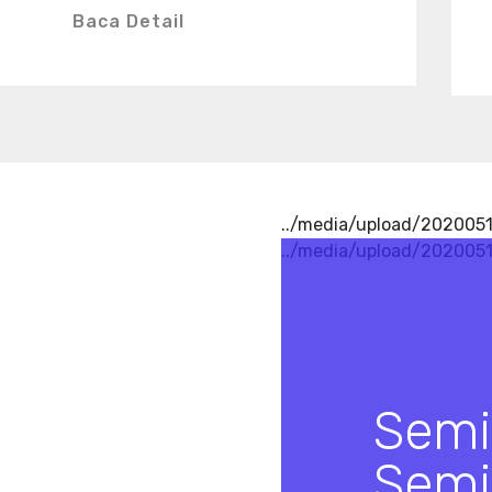
Baca Detail
../media/upload/2020051
../media/upload/202005
Semi
Semi