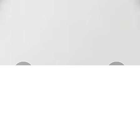
Previous
Nex
Download Standar APD Dalam Manajemen
Penanganan Covid19
Download Informatorium Obat COVID19 di
Indonesia
Download "Safe Ramadan practices in the context